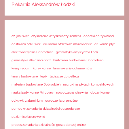
Piekarnia Aleksandrów Łódzki
czujka iskier
czyszczenie wtryskiwaczy siemens
dodatki do żywności
dostawca odkuwek
drukarnia offsetowa mazowieckie
drukarnia płyt
elektronarzędzia Dobrodzień
gimnastyka artystyczna Łódź
gimnastyka dla dzieci Łódź
hurtownia budowlana Dobrodzień
krany radom
kursy konne
laminowanie dokumentów
lasery budowlane
lepik
lepiszcze do pelletu
materiały budowlane Dobrodzień
nadruki na płytach kompaktowych
nauka jazdy konnej Wrocław
nowoczesna chlewnia
obozy konne
odkuwki z aluminium
ogrodzenia przenośne
pomoc w zakładaniu działalności gospodarczej
poziomice laserowe 3d
proces zakładania działalności gospodarczej online