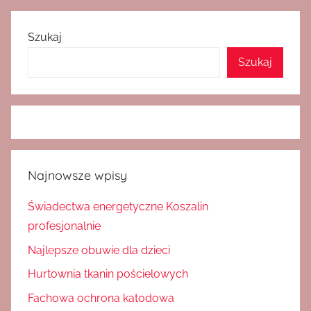
wpisy
po
wpisach
Szukaj
Szukaj
Najnowsze wpisy
Świadectwa energetyczne Koszalin
profesjonalnie
Najlepsze obuwie dla dzieci
Hurtownia tkanin pościelowych
Fachowa ochrona katodowa