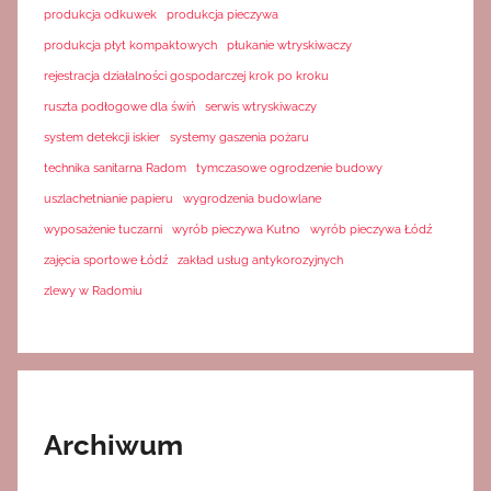
produkcja odkuwek
produkcja pieczywa
produkcja płyt kompaktowych
płukanie wtryskiwaczy
rejestracja działalności gospodarczej krok po kroku
ruszta podłogowe dla świń
serwis wtryskiwaczy
system detekcji iskier
systemy gaszenia pożaru
technika sanitarna Radom
tymczasowe ogrodzenie budowy
uszlachetnianie papieru
wygrodzenia budowlane
wyposażenie tuczarni
wyrób pieczywa Kutno
wyrób pieczywa Łódź
zajęcia sportowe Łódź
zakład usług antykorozyjnych
zlewy w Radomiu
Archiwum