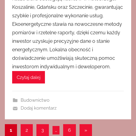
Koszalinie, Gdańsku oraz Szczecinie, gwarantując
szybkie i profesjonalne wykonanie usług.
Ekoenergetyczne stawia na nowoczesne metody
pomiarów i rzetelne raporty, dzięki czemu każdy
inwestor uzyskuje precyzyjne dane o stanie
energetycznym. Lokalna obecność i
doświadczenie umożliwiają skuteczną pomoc
inwestorom indywidualnym i deweloperom.
Czytaj dalej
Budownictwo
Dodaj komentarz
Nawigacja
Następne
1
2
3
…
6
»