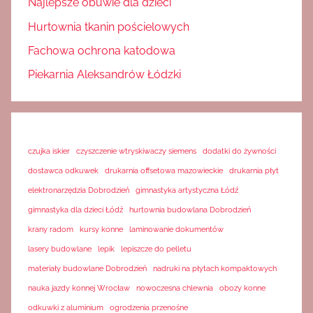
Najlepsze obuwie dla dzieci
Hurtownia tkanin pościelowych
Fachowa ochrona katodowa
Piekarnia Aleksandrów Łódzki
czujka iskier
czyszczenie wtryskiwaczy siemens
dodatki do żywności
dostawca odkuwek
drukarnia offsetowa mazowieckie
drukarnia płyt
elektronarzędzia Dobrodzień
gimnastyka artystyczna Łódź
gimnastyka dla dzieci Łódź
hurtownia budowlana Dobrodzień
krany radom
kursy konne
laminowanie dokumentów
lasery budowlane
lepik
lepiszcze do pelletu
materiały budowlane Dobrodzień
nadruki na płytach kompaktowych
nauka jazdy konnej Wrocław
nowoczesna chlewnia
obozy konne
odkuwki z aluminium
ogrodzenia przenośne