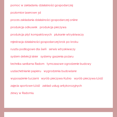
pomoc w zakładaniu działalności gospodarczej
poziomice laserowe 3d
proces zakładania działalności gospodarczej online
produkcja odkuwek
produkcja pieczywa
produkcja płyt kompaktowych
płukanie wtryskiwaczy
rejestracja działalności gospodarczej krok po kroku
ruszta podłogowe dla świń
serwis wtryskiwaczy
system detekcji iskier
systemy gaszenia pożaru
technika sanitarna Radom
tymczasowe ogrodzenie budowy
uszlachetnianie papieru
wygrodzenia budowlane
wyposażenie tuczarni
wyrób pieczywa Kutno
wyrób pieczywa Łódź
zajęcia sportowe Łódź
zakład usług antykorozyjnych
zlewy w Radomiu