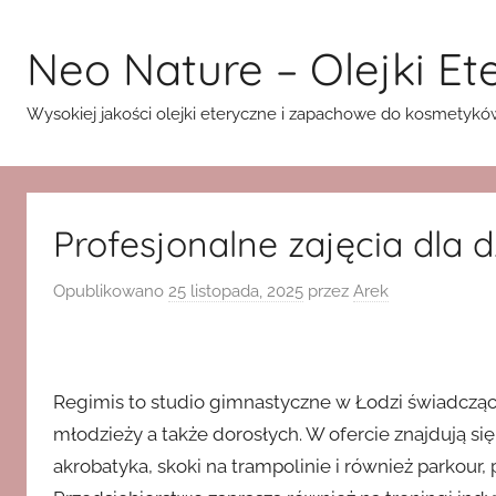
Przejdź
do
Neo Nature – Olejki E
treści
Wysokiej jakości olejki eteryczne i zapachowe do kosmetyków,
Profesjonalne zajęcia dla d
Opublikowano
25 listopada, 2025
przez
Arek
Regimis to studio gimnastyczne w Łodzi świadcząc
młodzieży a także dorosłych. W ofercie znajdują s
akrobatyka, skoki na trampolinie i również parkou