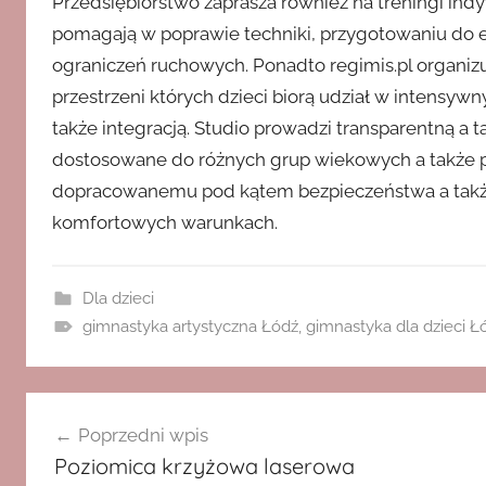
Przedsiębiorstwo zaprasza również na treningi i
pomagają w poprawie techniki, przygotowaniu d
ograniczeń ruchowych. Ponadto regimis.pl organizuj
przestrzeni których dzieci biorą udział w intensyw
także integracją. Studio prowadzi transparentną a t
dostosowane do różnych grup wiekowych a także 
dopracowanemu pod kątem bezpieczeństwa a także
komfortowych warunkach.
Dla dzieci
gimnastyka artystyczna Łódź
,
gimnastyka dla dzieci Ł
Nawigacja
Poprzedni wpis
wpisu
Poziomica krzyżowa laserowa