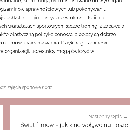
ndywidualne, które mogą być dostosowane do wymagań –
o egzaminów sprawnościowych lub pokonywaniu
e półkolonie gimnastyczne w okresie ferii, na
nych warsztatach sportowych, łącząc treningi z zabawą a
akże elastyczną politykę cenową, a opłaty są dobrze
poziomów zaawansowania. Dzięki regulaminowi
 organizacji, uczestnicy mogą ćwiczyć w
ódź
,
zajęcia sportowe Łódź
Następny wpis
Świat filmów – jak kino wpływa na nasze