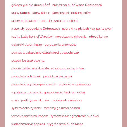
gimnastyka dla dzieci Łódź
hurtownia budowlana Dobrodzień
krany radom
kursy konne
laminowanie dokumentów
lasery budowlane
lepik
lepiszcze do pelletu
materiały budowlane Dobrodzień
nadruki na płytach kompaktowych
nauka jazdy konnej Wrocław
nowoczesna chlewnia
obozy konne
odkuwki z aluminium
ogrodzenia przenośne
pomoc w zakładaniu działalności gospodarczej
poziomice laserowe 3d
proces zakładania działalności gospodarczej online
produkcja odkuwek
produkcja pieczywa
produkcja płyt kompaktowych
płukanie wtryskiwaczy
rejestracja działalności gospodarczej krok po kroku
ruszta podłogowe dla świń
serwis wtryskiwaczy
system detekcji iskier
systemy gaszenia pożaru
technika sanitarna Radom
tymczasowe ogrodzenie budowy
uszlachetnianie papieru
wygrodzenia budowlane